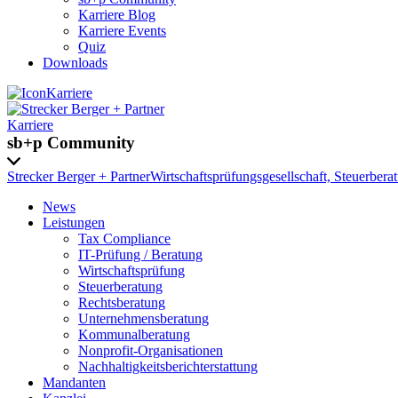
Karriere Blog
Karriere Events
Quiz
Downloads
Karriere
Karriere
sb+p Community
Strecker Berger + Partner
Wirtschaftsprüfungsgesellschaft, Steuerbera
News
Leistungen
Tax Compliance
IT-Prüfung / Beratung
Wirtschaftsprüfung
Steuerberatung
Rechtsberatung
Unternehmensberatung
Kommunalberatung
Nonprofit-Organisationen
Nachhaltigkeits­berichterstattung
Mandanten