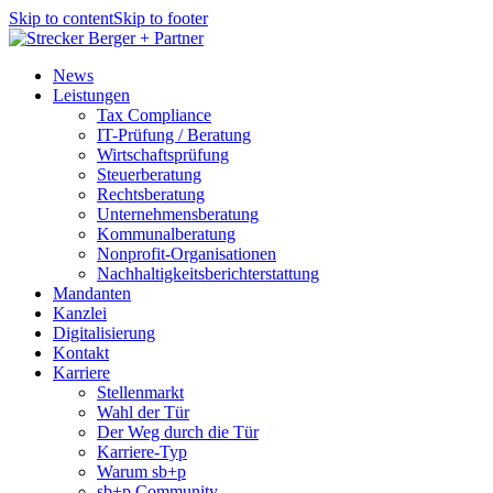
Skip to content
Skip to footer
News
Leistungen
Tax Compliance
IT-Prüfung / Beratung
Wirtschaftsprüfung
Steuerberatung
Rechtsberatung
Unternehmensberatung
Kommunalberatung
Nonprofit-Organisationen
Nachhaltigkeits­berichterstattung
Mandanten
Kanzlei
Digitalisierung
Kontakt
Karriere
Stellenmarkt
Wahl der Tür
Der Weg durch die Tür
Karriere-Typ
Warum sb+p
sb+p Community