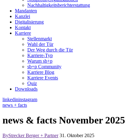
Nachhaltigkeits­berichterstattung
Mandanten
Kanzlei
Digitalisierung
Kontakt
Karriere
Stellenmarkt
Wahl der Tür
Der Weg durch die Tür
Karriere-Typ
Warum sb+p
sb+p Community
Karriere Blog
Karriere Events
Quiz
Downloads
linkedin
instagram
news + facts
news & facts November 2025
By
Strecker Berger + Partner
31. Oktober 2025