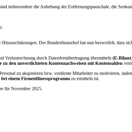
sind insbesondere die Anhebung der Entfernungspauschale, die Senkun
n:
er Hinzuschätzungen. Der Bundesfinanzhof hat nun bezweifelt, dass sic
nd Verlustrechnung durch Datenfernübertragung übermitteln
(E-Bilanz
e zu den unverdichteten Kontennachweisen mit Kontensalden
verö
 Personal zu akquirieren bzw. verdiente Mitarbeiter zu motivieren, inde
il bei einem Firmenfitnessprogramm
zu ermitteln ist.
abe für November 2025.