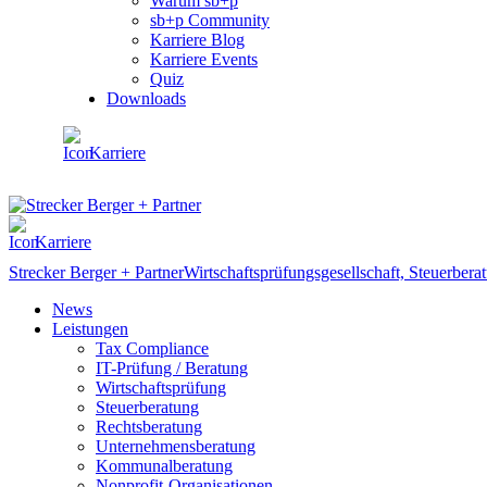
Warum sb+p
sb+p Community
Karriere Blog
Karriere Events
Quiz
Downloads
Karriere
Karriere
Strecker Berger + Partner
Wirtschaftsprüfungsgesellschaft, Steuerbera
News
Leistungen
Tax Compliance
IT-Prüfung / Beratung
Wirtschaftsprüfung
Steuerberatung
Rechtsberatung
Unternehmensberatung
Kommunalberatung
Nonprofit-Organisationen