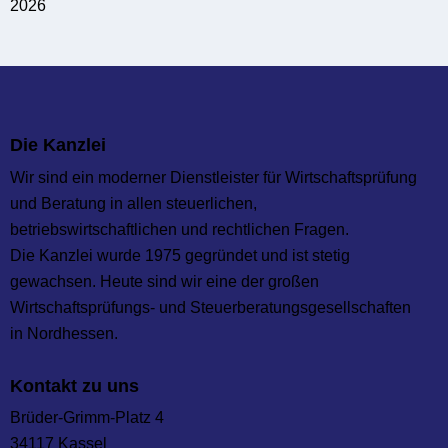
Die Kanzlei
Wir sind ein moderner Dienstleister für Wirtschaftsprüfung
und Beratung in allen steuerlichen,
betriebswirtschaftlichen und rechtlichen Fragen.
Die Kanzlei wurde 1975 gegründet und ist stetig
gewachsen. Heute sind wir eine der großen
Wirtschaftsprüfungs- und Steuer­beratungs­gesellschaften
in Nordhessen.
Kontakt zu uns
Brüder-Grimm-Platz 4
34117 Kassel