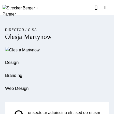
DIRECTOR / CISA
Olesja Martynow
Design
0%
Branding
0%
Web Design
8%
onsectetur adipiscing elit, sed do eiusm