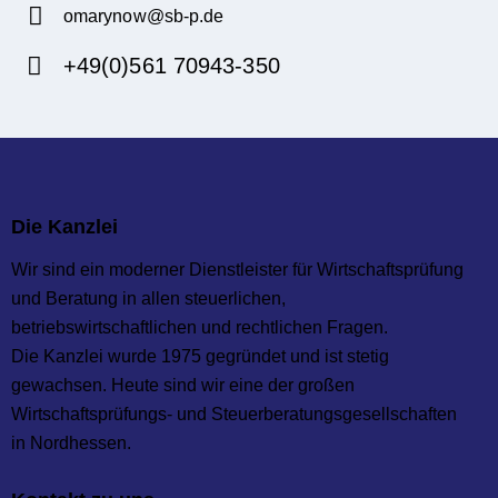
omarynow@sb-p.de
E-
+49(0)561 70943-350
m
Ph
ail:
on
e:
Die Kanzlei
Wir sind ein moderner Dienstleister für Wirtschaftsprüfung
und Beratung in allen steuerlichen,
betriebswirtschaftlichen und rechtlichen Fragen.
Die Kanzlei wurde 1975 gegründet und ist stetig
gewachsen. Heute sind wir eine der großen
Wirtschaftsprüfungs- und Steuer­beratungs­gesellschaften
in Nordhessen.